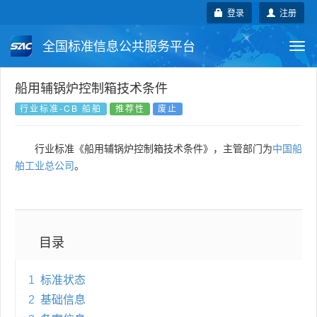
登录
注册
全国标准信息公共服务平台
Togg
navi
国家标准
行业标准
地方标准
船用辅锅炉控制箱技术条件
行业标准-CB 船舶
推荐性
废止
团体标准
企业标准
国际标准
行业标准《船用辅锅炉控制箱技术条件》，主管部门为
中国船
国外标准
技术委员会
舶工业总公司
。
目录
1
标准状态
2
基础信息