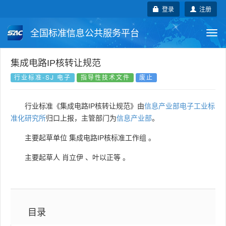
登录
注册
全国标准信息公共服务平台
Togg
navi
国家标准
行业标准
地方标准
集成电路IP核转让规范
行业标准-SJ 电子
指导性技术文件
废止
团体标准
企业标准
国际标准
行业标准《集成电路IP核转让规范》由
信息产业部电子工业标
国外标准
技术委员会
准化研究所
归口上报，主管部门为
信息产业部
。
主要起草单位
集成电路IP核标准工作组
。
主要起草人
肖立伊
、
叶以正等
。
目录