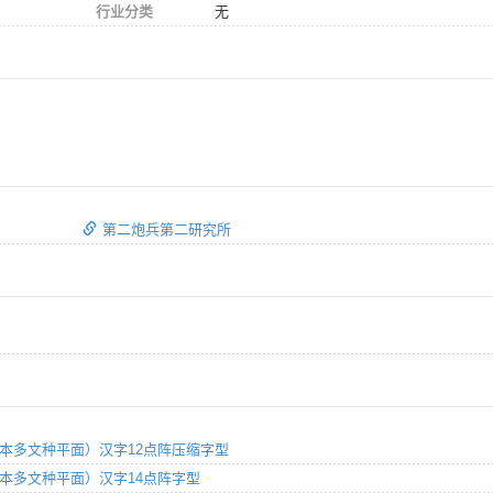
行业分类
无
第二炮兵第二研究所
集（基本多文种平面）汉字12点阵压缩字型
集（基本多文种平面）汉字14点阵字型