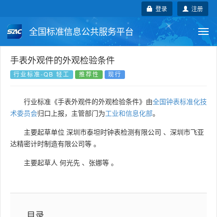
登录
注册
全国标准信息公共服务平台
Togg
navi
国家标准
行业标准
地方标准
手表外观件的外观检验条件
行业标准-QB 轻工
推荐性
现行
团体标准
企业标准
国际标准
行业标准《手表外观件的外观检验条件》由
全国钟表标准化技
国外标准
技术委员会
术委员会
归口上报，主管部门为
工业和信息化部
。
主要起草单位
深圳市泰坦时钟表检测有限公司
、
深圳市飞亚
达精密计时制造有限公司等
。
主要起草人
何光先
、
张娜等
。
目录