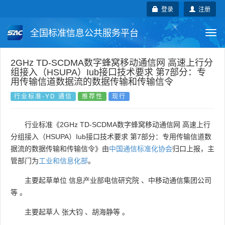
登录
注册
全国标准信息公共服务平台
Togg
navi
国家标准
行业标准
地方标准
2GHz TD-SCDMA数字蜂窝移动通信网 高速上行分
组接入（HSUPA）Iub接口技术要求 第7部分：专
用传输信道数据流的数据传输和传输信令
团体标准
企业标准
国际标准
行业标准-YD 通信
推荐性
现行
国外标准
技术委员会
行业标准《2GHz TD-SCDMA数字蜂窝移动通信网 高速上行
分组接入（HSUPA）Iub接口技术要求 第7部分：专用传输信道数
据流的数据传输和传输信令》由
中国通信标准化协会
归口上报，主
管部门为
工业和信息化部
。
主要起草单位
信息产业部电信研究院
、
中移动通信集团公司
等
。
主要起草人
张大钧
、
胡海静等
。