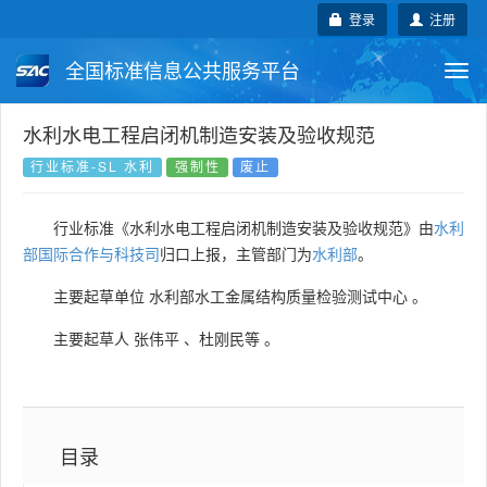
登录
注册
全国标准信息公共服务平台
Togg
navi
国家标准
行业标准
地方标准
水利水电工程启闭机制造安装及验收规范
行业标准-SL 水利
强制性
废止
团体标准
企业标准
国际标准
行业标准《水利水电工程启闭机制造安装及验收规范》由
水利
国外标准
技术委员会
部国际合作与科技司
归口上报，主管部门为
水利部
。
主要起草单位
水利部水工金属结构质量检验测试中心
。
主要起草人
张伟平
、
杜刚民等
。
目录