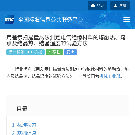
登录
注册
全国标准信息公共服务平台
Togg
navi
国家标准
行业标准
地方标准
用差示扫描量热法测定电气绝缘材料的熔融热、熔
点及结晶热、结晶温度的试验方法
团体标准
企业标准
国际标准
行业标准-JB 机械
推荐性
废止
国外标准
技术委员会
行业标准《用差示扫描量热法测定电气绝缘材料的熔融热、熔
点及结晶热、结晶温度的试验方法》，主管部门为
机械工业部
。
目录
1
标准状态
2
基础信息