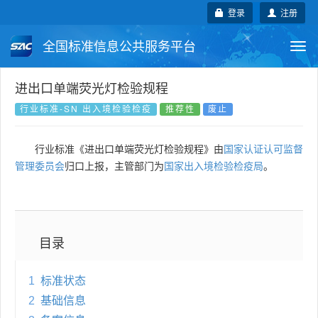
登录
注册
全国标准信息公共服务平台
Togg
navi
国家标准
行业标准
地方标准
进出口单端荧光灯检验规程
行业标准-SN 出入境检验检疫
推荐性
废止
团体标准
企业标准
国际标准
行业标准《进出口单端荧光灯检验规程》由
国家认证认可监督
国外标准
技术委员会
管理委员会
归口上报，主管部门为
国家出入境检验检疫局
。
目录
1
标准状态
2
基础信息