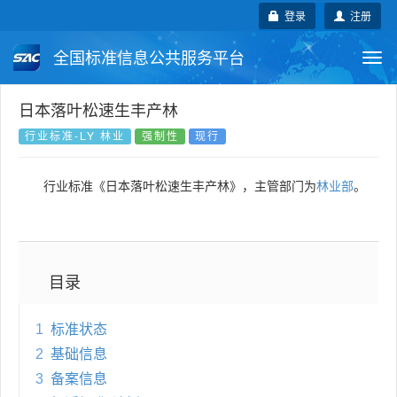
登录
注册
全国标准信息公共服务平台
Togg
navi
国家标准
行业标准
地方标准
日本落叶松速生丰产林
行业标准-LY 林业
强制性
现行
团体标准
企业标准
国际标准
行业标准《日本落叶松速生丰产林》，主管部门为
林业部
。
国外标准
技术委员会
目录
1
标准状态
2
基础信息
3
备案信息