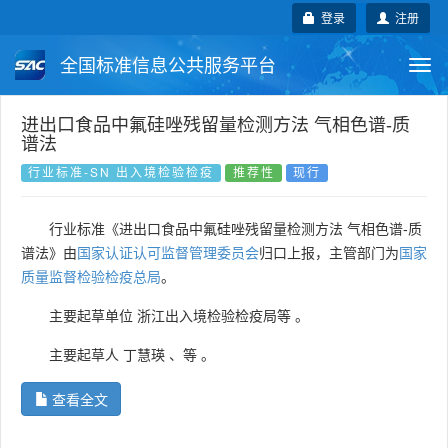
登录
注册
全国标准信息公共服务平台
Togg
navi
国家标准
行业标准
地方标准
进出口食品中氟硅唑残留量检测方法 气相色谱-质
谱法
团体标准
企业标准
国际标准
行业标准-SN 出入境检验检疫
推荐性
现行
国外标准
技术委员会
行业标准《进出口食品中氟硅唑残留量检测方法 气相色谱-质
谱法》由
国家认证认可监督管理委员会
归口上报，主管部门为
国家
质量监督检验检疫总局
。
主要起草单位
浙江出入境检验检疫局等
。
主要起草人
丁慧瑛
、
等
。
查看全文