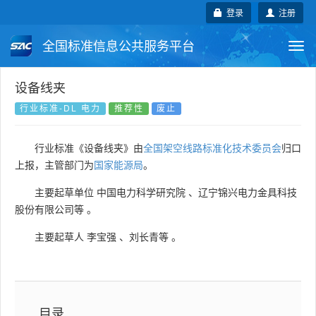
登录
注册
全国标准信息公共服务平台
Togg
navi
国家标准
行业标准
地方标准
设备线夹
行业标准-DL 电力
推荐性
废止
团体标准
企业标准
国际标准
行业标准《设备线夹》由
全国架空线路标准化技术委员会
归口
国外标准
技术委员会
上报，主管部门为
国家能源局
。
主要起草单位
中国电力科学研究院
、
辽宁锦兴电力金具科技
股份有限公司等
。
主要起草人
李宝强
、
刘长青等
。
目录