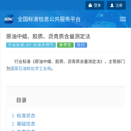
登录
注册
全国标准信息公共服务平台
Togg
navi
国家标准
行业标准
地方标准
原油中蜡、胶质、沥青质含量测定法
行业标准-SY 石油天然气
推荐性
现行
团体标准
企业标准
国际标准
行业标准《原油中蜡、胶质、沥青质含量测定法》，主管部门
国外标准
技术委员会
为
国家石油和化学工业局
。
目录
1
标准状态
2
基础信息