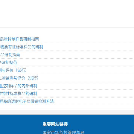
剂管类质量控制样品研制指南
 有机纯物质有证标准样品的研制
考样品研制指南
样品研制规范
物监测与评价（试行）
水生生物监测与评价（试行）
分：质量控制样品的内部研制
分：定性特性标准样品的研制
料生物样品的透射电子显微镜检测方法
重要网站链接
国家市场监督管理总局