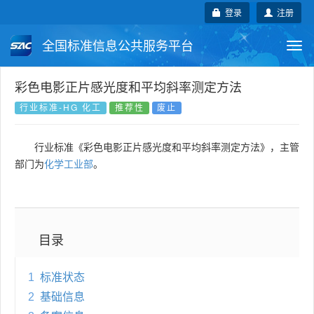
登录
注册
全国标准信息公共服务平台
Togg
navi
国家标准
行业标准
地方标准
彩色电影正片感光度和平均斜率测定方法
行业标准-HG 化工
推荐性
废止
团体标准
企业标准
国际标准
行业标准《彩色电影正片感光度和平均斜率测定方法》，主管
国外标准
技术委员会
部门为
化学工业部
。
目录
1
标准状态
2
基础信息