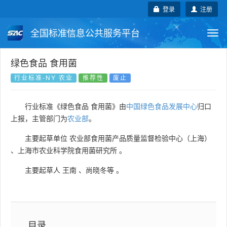
登录
注册
全国标准信息公共服务平台
Togg
navi
国家标准
行业标准
地方标准
绿色食品 食用菌
行业标准-NY 农业
推荐性
废止
团体标准
企业标准
国际标准
行业标准《绿色食品 食用菌》由
中国绿色食品发展中心
归口
国外标准
技术委员会
上报，主管部门为
农业部
。
主要起草单位
农业部食用菌产品质量监督检验中心（上海）
、
上海市农业科学院食用菌研究所
。
主要起草人
王南
、
尚晓冬等
。
目录