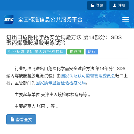
登录
注册
全国标准信息公共服务平台
Togg
navi
国家标准
行业标准
地方标准
进出口危险化学品安全试验方法 第14部分：SDS-
聚丙烯酰胺凝胶电泳试验
团体标准
企业标准
国际标准
行业标准-SN 出入境检验检疫
推荐性
现行
国外标准
技术委员会
行业标准《进出口危险化学品安全试验方法 第14部分：SDS-
聚丙烯酰胺凝胶电泳试验》由
国家认证认可监督管理委员会
归口上
报，主管部门为
国家质量监督检验检疫总局
。
主要起草单位
天津出入境检验检疫局等
。
主要起草人
张园
、
等
。
查看全文