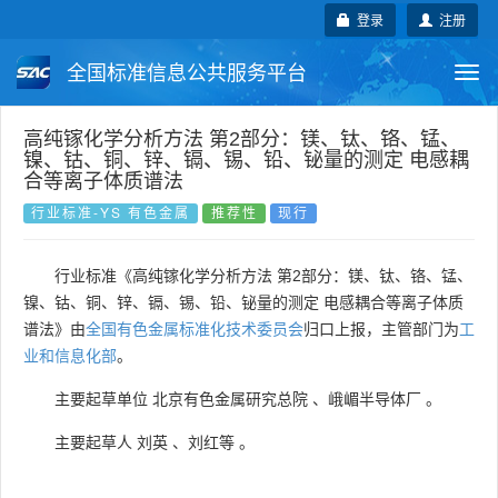
登录
注册
全国标准信息公共服务平台
Togg
navi
国家标准
行业标准
地方标准
高纯镓化学分析方法 第2部分：镁、钛、铬、锰、
镍、钴、铜、锌、镉、锡、铅、铋量的测定 电感耦
合等离子体质谱法
团体标准
企业标准
国际标准
行业标准-YS 有色金属
推荐性
现行
国外标准
技术委员会
行业标准《高纯镓化学分析方法 第2部分：镁、钛、铬、锰、
镍、钴、铜、锌、镉、锡、铅、铋量的测定 电感耦合等离子体质
谱法》由
全国有色金属标准化技术委员会
归口上报，主管部门为
工
业和信息化部
。
主要起草单位
北京有色金属研究总院
、
峨嵋半导体厂
。
主要起草人
刘英
、
刘红等
。