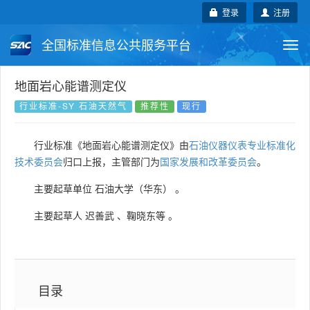
登录
注册
全国标准信息公共服务平台
Togg
navi
国家标准
行业标准
地方标准
地面岩心能谱测定仪
行业标准-SY 石油天然气
推荐性
现行
团体标准
企业标准
国际标准
行业标准《地面岩心能谱测定仪》由
石油仪器仪表专业标准化
国外标准
技术委员会
技术委员会
归口上报，主管部门为
国家发展和改革委员会
。
主要起草单位
石油大学（华东）
。
主要起草人
迟善武
、
鞠晓东等
。
目录