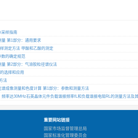
气体采样指南
的测量 第1部分：通用要求
扩散采样测定方法 甲酸和乙酸的测定
测量参数的确定规范
率的测量 第2部分：气溶胶粒径谱仪法
技术的选择和应用
理方法
用的多光谱成像测量和色度计算 第1部分：参数和测量方法
第4部分：频率达30MHz石英晶体元件负载谐振频率fL和负载谐振电阻RL的测量方法
重要网站链接
国家市场监督管理总局
国家标准化管理委员会