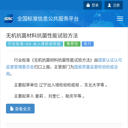
登录
注册
全国标准信息公共服务平台
Togg
navi
国家标准
行业标准
地方标准
无机抗菌材料抗菌性能试验方法
行业标准-SN 出入境检验检疫
推荐性
现行
团体标准
企业标准
国际标准
行业标准《无机抗菌材料抗菌性能试验方法》由
国家认证认可
国外标准
技术委员会
监督管理委员会
归口上报，主管部门为
国家质量监督检验检疫总
局
。
主要起草单位
辽宁出入境检验检疫局
、
东北大学等
。
主要起草人
姜莉
、
刘奎仁
、
耿庆华等
。
查看全文