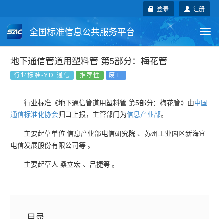
登录
注册
全国标准信息公共服务平台
Togg
navi
国家标准
行业标准
地方标准
地下通信管道用塑料管 第5部分：梅花管
行业标准-YD 通信
推荐性
废止
团体标准
企业标准
国际标准
行业标准《地下通信管道用塑料管 第5部分：梅花管》由
中国
国外标准
技术委员会
通信标准化协会
归口上报，主管部门为
信息产业部
。
主要起草单位
信息产业部电信研究院
、
苏州工业园区新海宜
电信发展股份有限公司等
。
主要起草人
桑立宏
、
吕捷等
。
目录