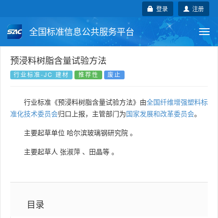
登录
注册
全国标准信息公共服务平台
Togg
navi
国家标准
行业标准
地方标准
预浸料树脂含量试验方法
行业标准-JC 建材
推荐性
废止
团体标准
企业标准
国际标准
行业标准《预浸料树脂含量试验方法》由
全国纤维增强塑料标
国外标准
技术委员会
准化技术委员会
归口上报，主管部门为
国家发展和改革委员会
。
主要起草单位
哈尔滨玻璃钢研究院
。
主要起草人
张淑萍
、
田晶等
。
目录