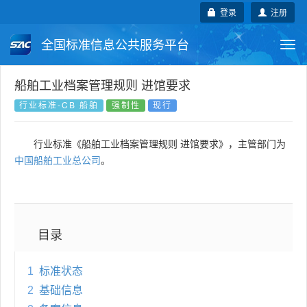
登录
注册
全国标准信息公共服务平台
Togg
navi
国家标准
行业标准
地方标准
船舶工业档案管理规则 进馆要求
行业标准-CB 船舶
强制性
现行
团体标准
企业标准
国际标准
行业标准《船舶工业档案管理规则 进馆要求》，主管部门为
国外标准
技术委员会
中国船舶工业总公司
。
目录
1
标准状态
2
基础信息