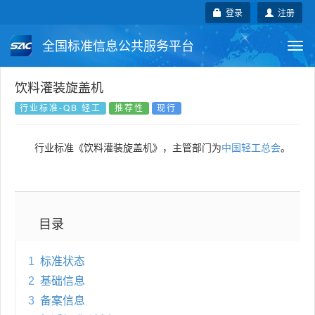
登录
注册
全国标准信息公共服务平台
Togg
navi
国家标准
行业标准
地方标准
饮料灌装旋盖机
行业标准-QB 轻工
推荐性
现行
团体标准
企业标准
国际标准
行业标准《饮料灌装旋盖机》，主管部门为
中国轻工总会
。
国外标准
技术委员会
目录
1
标准状态
2
基础信息
3
备案信息