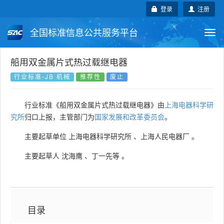
登录
注册
全国标准信息公共服务平台
Togg
navi
国家标准
行业标准
地方标准
船用双金属片式热过载继电器
行业标准-JB 机械
推荐性
废止
团体标准
企业标准
国际标准
行业标准《船用双金属片式热过载继电器》由
上海电器科学研
国外标准
技术委员会
究所
归口上报，主管部门为
国家发展和改革委员会
。
主要起草单位
上海电器科学研究所
、
上海人民电器厂
。
主要起草人
沈海鹰
、
丁一先等
。
目录