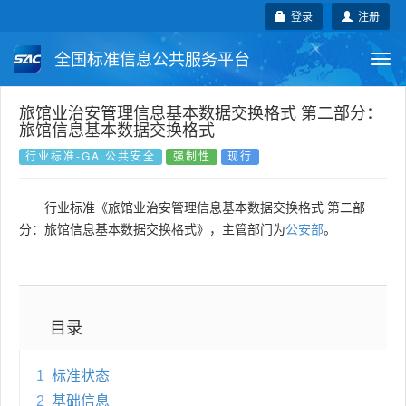
登录
注册
全国标准信息公共服务平台
Togg
navi
国家标准
行业标准
地方标准
旅馆业治安管理信息基本数据交换格式 第二部分：
旅馆信息基本数据交换格式
团体标准
企业标准
国际标准
行业标准-GA 公共安全
强制性
现行
国外标准
技术委员会
行业标准《旅馆业治安管理信息基本数据交换格式 第二部
分：旅馆信息基本数据交换格式》，主管部门为
公安部
。
目录
1
标准状态
2
基础信息