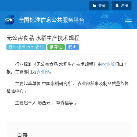
登录
注册
全国标准信息公共服务平台
Togg
navi
国家标准
行业标准
地方标准
无公害食品 水稻生产技术规程
行业标准-NY 农业
推荐性
废止
团体标准
企业标准
国际标准
行业标准《无公害食品 水稻生产技术规程》由
农业部
归口上
国外标准
技术委员会
报，主管部门为
农业部
。
主要起草单位
中国水稻研究所
、
农业部稻米及制品质量监督
检验中心
。
主要起草人
廖西元
、
章秀福等
。
目录