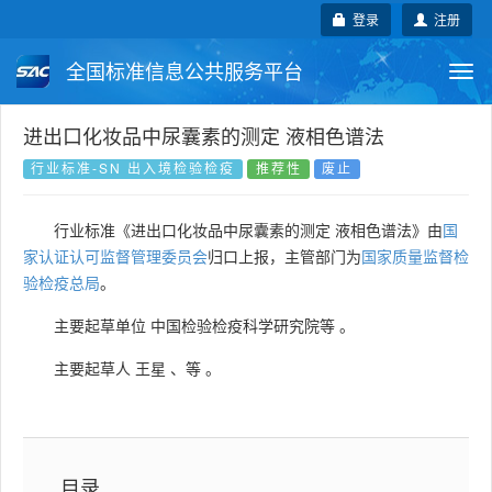
登录
注册
全国标准信息公共服务平台
Togg
navi
国家标准
行业标准
地方标准
进出口化妆品中尿囊素的测定 液相色谱法
行业标准-SN 出入境检验检疫
推荐性
废止
团体标准
企业标准
国际标准
行业标准《进出口化妆品中尿囊素的测定 液相色谱法》由
国
国外标准
技术委员会
家认证认可监督管理委员会
归口上报，主管部门为
国家质量监督检
验检疫总局
。
主要起草单位
中国检验检疫科学研究院等
。
主要起草人
王星
、
等
。
目录