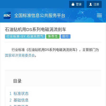
登录
注册
全国标准信息公共服务平台
Togg
navi
国家标准
行业标准
地方标准
石油钻机用DS系列电磁涡流刹车
行业标准-SY 石油天然气
推荐性
现行
团体标准
企业标准
国际标准
行业标准《石油钻机用DS系列电磁涡流刹车》，主管部门为
国外标准
技术委员会
国家经济贸易委员会
。
目录
1
标准状态
2
基础信息