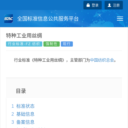
登录
注册
全国标准信息公共服务平台
Togg
navi
国家标准
行业标准
地方标准
特种工业用丝绸
行业标准-FZ 纺织
强制性
现行
团体标准
企业标准
国际标准
行业标准《特种工业用丝绸》，主管部门为
中国纺织总会
。
国外标准
技术委员会
目录
1
标准状态
2
基础信息
3
备案信息