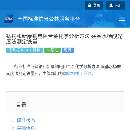
登录
注册
全国标准信息公共服务平台
Togg
navi
国家标准
行业标准
地方标准
锰铜和新康铜电阻合金化学分析方法 磺基水杨酸光
度法测定铁量
团体标准
企业标准
国际标准
行业标准-JB 机械
推荐性
现行
国外标准
技术委员会
行业标准《锰铜和新康铜电阻合金化学分析方法 磺基水杨酸
光度法测定铁量》，主管部门为
国家机械工业局
。
目录
1
标准状态
2
基础信息