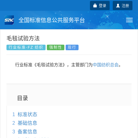
登录
注册
全国标准信息公共服务平台
Togg
navi
国家标准
行业标准
地方标准
毛毯试验方法
行业标准-FZ 纺织
强制性
现行
团体标准
企业标准
国际标准
行业标准《毛毯试验方法》，主管部门为
中国纺织总会
。
国外标准
技术委员会
目录
1
标准状态
2
基础信息
3
备案信息