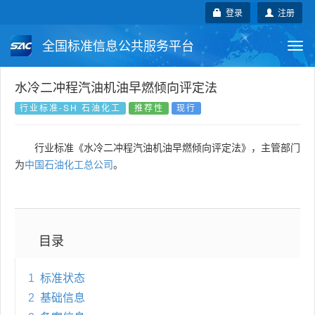
登录
注册
全国标准信息公共服务平台
Togg
navi
国家标准
行业标准
地方标准
水冷二冲程汽油机油早燃倾向评定法
行业标准-SH 石油化工
推荐性
现行
团体标准
企业标准
国际标准
行业标准《水冷二冲程汽油机油早燃倾向评定法》，主管部门
国外标准
技术委员会
为
中国石油化工总公司
。
目录
1
标准状态
2
基础信息