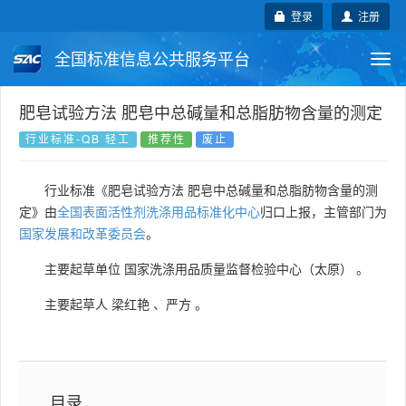
登录
注册
全国标准信息公共服务平台
Togg
navi
国家标准
行业标准
地方标准
肥皂试验方法 肥皂中总碱量和总脂肪物含量的测定
行业标准-QB 轻工
推荐性
废止
团体标准
企业标准
国际标准
行业标准《肥皂试验方法 肥皂中总碱量和总脂肪物含量的测
国外标准
技术委员会
定》由
全国表面活性剂洗涤用品标准化中心
归口上报，主管部门为
国家发展和改革委员会
。
主要起草单位
国家洗涤用品质量监督检验中心（太原）
。
主要起草人
梁红艳
、
严方
。
目录