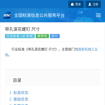
登录
注册
全国标准信息公共服务平台
Togg
navi
国家标准
行业标准
地方标准
带孔滚花螺钉 尺寸
行业标准-JB 机械
推荐性
现行
团体标准
企业标准
国际标准
行业标准《带孔滚花螺钉 尺寸》，主管部门为
国家机械工业
国外标准
技术委员会
局
。
目录
1
标准状态
2
基础信息