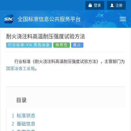
登录
注册
全国标准信息公共服务平台
Togg
navi
国家标准
行业标准
地方标准
耐火浇注料高温耐压强度试验方法
行业标准-YB 黑色冶金
推荐性
废止
团体标准
企业标准
国际标准
行业标准《耐火浇注料高温耐压强度试验方法》，主管部门为
国外标准
技术委员会
国家冶金工业局
。
目录
1
标准状态
2
基础信息