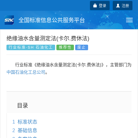
登录
注册
全国标准信息公共服务平台
Togg
navi
国家标准
行业标准
地方标准
绝缘油水含量测定法(卡尔.费休法)
行业标准-SH 石油化工
推荐性
废止
团体标准
企业标准
国际标准
行业标准《绝缘油水含量测定法(卡尔.费休法)》，主管部门为
国外标准
技术委员会
中国石油化工总公司
。
目录
1
标准状态
2
基础信息