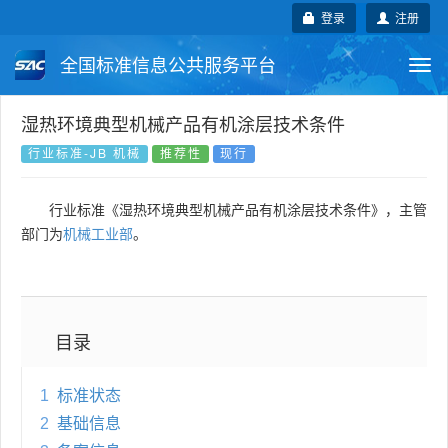
登录
注册
全国标准信息公共服务平台
Togg
navi
国家标准
行业标准
地方标准
湿热环境典型机械产品有机涂层技术条件
行业标准-JB 机械
推荐性
现行
团体标准
企业标准
国际标准
行业标准《湿热环境典型机械产品有机涂层技术条件》，主管
国外标准
技术委员会
部门为
机械工业部
。
目录
1
标准状态
2
基础信息