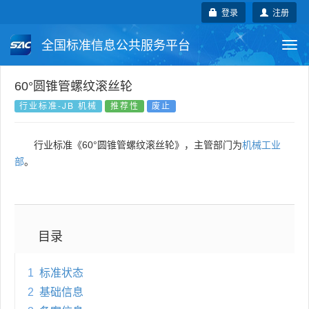
登录
注册
全国标准信息公共服务平台
Togg
navi
国家标准
行业标准
地方标准
60°圆锥管螺纹滚丝轮
行业标准-JB 机械
推荐性
废止
团体标准
企业标准
国际标准
行业标准《60°圆锥管螺纹滚丝轮》，主管部门为
机械工业
国外标准
技术委员会
部
。
目录
1
标准状态
2
基础信息