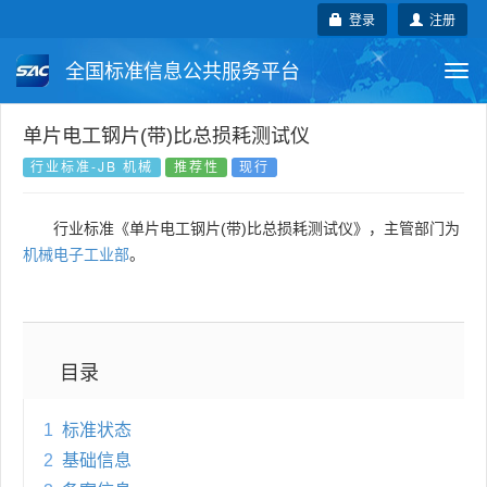
登录
注册
全国标准信息公共服务平台
Togg
navi
国家标准
行业标准
地方标准
单片电工钢片(带)比总损耗测试仪
行业标准-JB 机械
推荐性
现行
团体标准
企业标准
国际标准
行业标准《单片电工钢片(带)比总损耗测试仪》，主管部门为
国外标准
技术委员会
机械电子工业部
。
目录
1
标准状态
2
基础信息