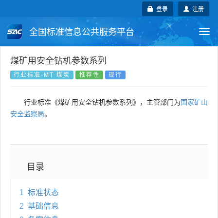
登录
注册
全国标准信息公共服务平台
Togg
navi
国家标准
行业标准
地方标准
煤矿用安全钻机参数系列
行业标准-MT 煤炭
推荐性
现行
团体标准
企业标准
国际标准
行业标准《煤矿用安全钻机参数系列》，主管部门为
国家矿山
国外标准
技术委员会
安全监察局
。
目录
1
标准状态
2
基础信息