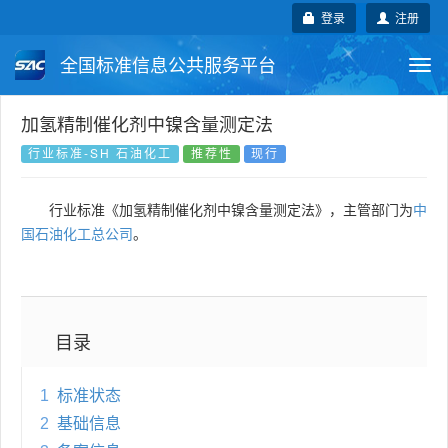
登录
注册
全国标准信息公共服务平台
Togg
navi
国家标准
行业标准
地方标准
加氢精制催化剂中镍含量测定法
行业标准-SH 石油化工
推荐性
现行
团体标准
企业标准
国际标准
行业标准《加氢精制催化剂中镍含量测定法》，主管部门为
中
国外标准
技术委员会
国石油化工总公司
。
目录
1
标准状态
2
基础信息