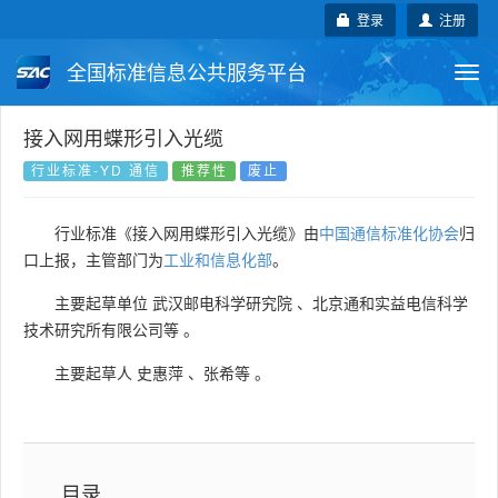
登录
注册
全国标准信息公共服务平台
Togg
navi
国家标准
行业标准
地方标准
接入网用蝶形引入光缆
行业标准-YD 通信
推荐性
废止
团体标准
企业标准
国际标准
行业标准《接入网用蝶形引入光缆》由
中国通信标准化协会
归
国外标准
技术委员会
口上报，主管部门为
工业和信息化部
。
主要起草单位
武汉邮电科学研究院
、
北京通和实益电信科学
技术研究所有限公司等
。
主要起草人
史惠萍
、
张希等
。
目录