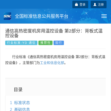
登录
注册
全国标准信息公共服务平台
Togg
navi
国家标准
行业标准
地方标准
通信高热密度机房用温控设备 第2部分：背板式温
控设备
团体标准
企业标准
国际标准
行业标准-YD 通信
推荐性
现行
国外标准
技术委员会
行业标准《通信高热密度机房用温控设备 第2部分：背板式温
控设备》，主管部门为
工业和信息化部
。
目录
1
标准状态
2
基础信息