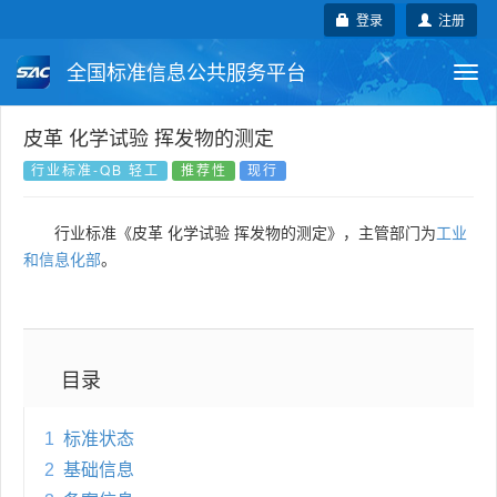
登录
注册
全国标准信息公共服务平台
Togg
navi
国家标准
行业标准
地方标准
皮革 化学试验 挥发物的测定
行业标准-QB 轻工
推荐性
现行
团体标准
企业标准
国际标准
行业标准《皮革 化学试验 挥发物的测定》，主管部门为
工业
国外标准
技术委员会
和信息化部
。
目录
1
标准状态
2
基础信息