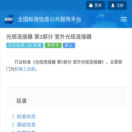
登录
注册
全国标准信息公共服务平台
Togg
navi
国家标准
行业标准
地方标准
光缆连接器 第2部分 室外光缆连接器
行业标准-JB 机械
推荐性
废止
团体标准
企业标准
国际标准
行业标准《光缆连接器 第2部分 室外光缆连接器》，主管部
国外标准
技术委员会
门为
机械工业部
。
目录
1
标准状态
2
基础信息