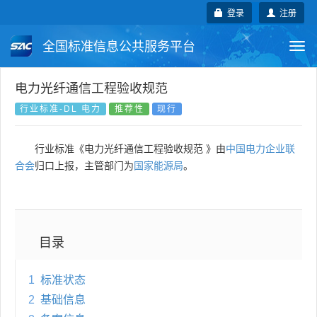
登录
注册
全国标准信息公共服务平台
Togg
navi
国家标准
行业标准
地方标准
电力光纤通信工程验收规范
行业标准-DL 电力
推荐性
现行
团体标准
企业标准
国际标准
行业标准《电力光纤通信工程验收规范 》由
中国电力企业联
国外标准
技术委员会
合会
归口上报，主管部门为
国家能源局
。
目录
1
标准状态
2
基础信息