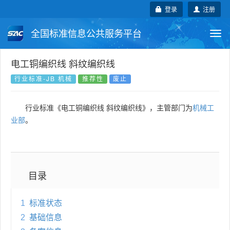
登录
注册
全国标准信息公共服务平台
Togg
navi
国家标准
行业标准
地方标准
电工铜编织线 斜纹编织线
行业标准-JB 机械
推荐性
废止
团体标准
企业标准
国际标准
行业标准《电工铜编织线 斜纹编织线》，主管部门为
机械工
国外标准
技术委员会
业部
。
目录
1
标准状态
2
基础信息