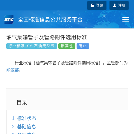
登录
注册
全国标准信息公共服务平台
Togg
navi
国家标准
行业标准
地方标准
油气集输管子及管路附件选用标准
行业标准-SY 石油天然气
推荐性
废止
团体标准
企业标准
国际标准
行业标准《油气集输管子及管路附件选用标准》，主管部门为
国外标准
技术委员会
能源部
。
目录
1
标准状态
2
基础信息