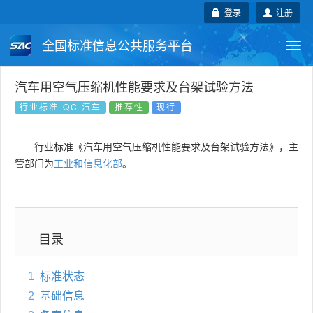
登录
注册
全国标准信息公共服务平台
Togg
navi
国家标准
行业标准
地方标准
汽车用空气压缩机性能要求及台架试验方法
行业标准-QC 汽车
推荐性
现行
团体标准
企业标准
国际标准
行业标准《汽车用空气压缩机性能要求及台架试验方法》，主
国外标准
技术委员会
管部门为
工业和信息化部
。
目录
1
标准状态
2
基础信息